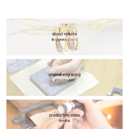
about mikoto
鶴 (mikoto)について
original engraving
オリジナル刻印
production video
制作動画