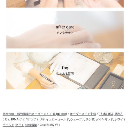
after care
アフターケア
faq
よくある質問
結婚指輪・婚約指輪のオーダーメイド 鶴 (mikoto)
>
オーダーメイド実績
>
18MA-013
,
18MA-
013a
,
18MA-017
,
18TE-019
,
U字
,
イエローゴールド
,
ウェーブ
,
サテン荒
,
ダイヤモンド
,
ホワイト
ゴールド
,
マット
,
結婚指輪
>
Case Study #71