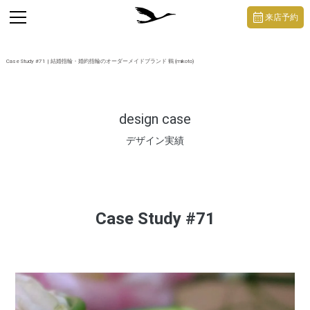
https://mikoto-jewelry.com/
toggle
来店予約
navigation
Case Study #71 | 結婚指輪・婚約指輪のオーダーメイドブランド 鶴 (mikoto)
design case
デザイン実績
Case Study #71