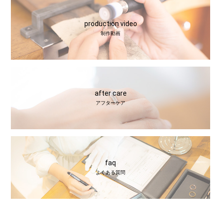
production video
制作動画
after care
アフターケア
faq
よくある質問