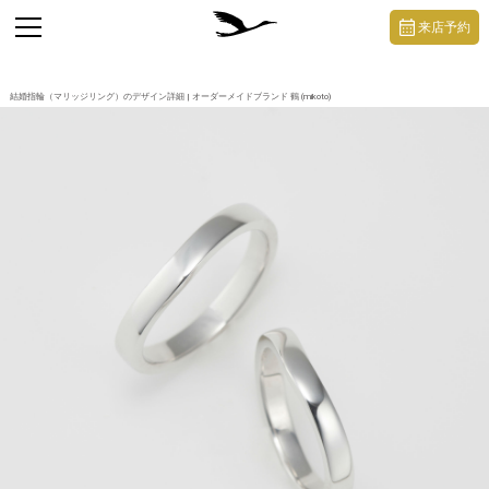
https://mikoto-jewelry.com/
toggle
来店予約
navigation
結婚指輪（マリッジリング）のデザイン詳細 | オーダーメイドブランド 鶴 (mikoto)