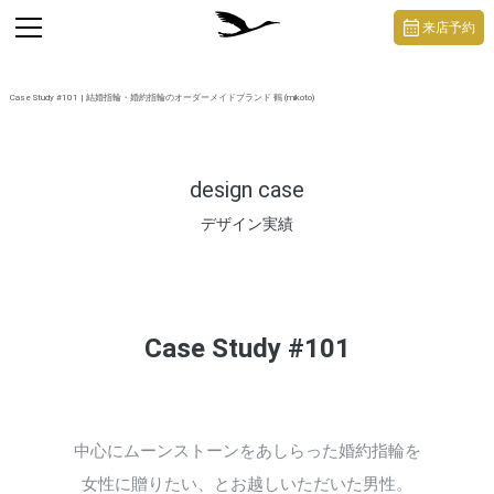
https://mikoto-jewelry.com/
toggle
来店予約
navigation
Case Study #101 | 結婚指輪・婚約指輪のオーダーメイドブランド 鶴 (mikoto)
design case
デザイン実績
Case Study #101
中心にムーンストーンをあしらった婚約指輪を
女性に贈りたい、とお越しいただいた男性。