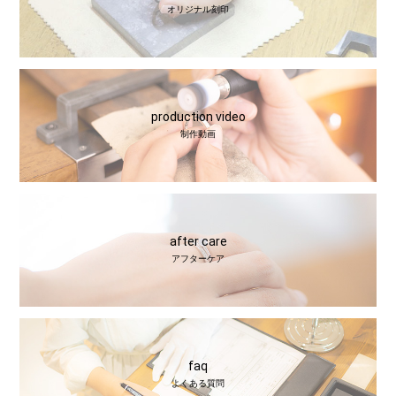
オリジナル刻印
production video
制作動画
after care
アフターケア
faq
よくある質問