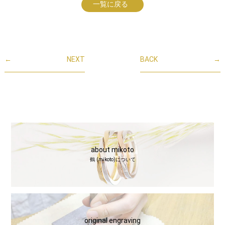
一覧に戻る
←
NEXT
BACK
→
about mikoto
鶴 (mikoto)について
original engraving