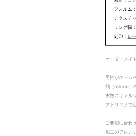
素材：
コ
フォルム
テクスチ
リング幅：男
刻印：
レー
オーダーメイ
男性がホーム
鶴（mikot
実際にギメル
アトリエまで
ご要望に合わ
加工のアレン