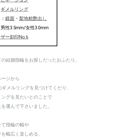
ンビネーション
：
ギメルリング
ャ：
鏡面
・
梨地粗艶出し
性3.5mm/女性3.0mm
ザー刻印No.6
ドの結婚指輪をお探しだったおふたり。
ページから
o）のギメルリングを見つけてくだり、
リングを見たいとのことで
足を運んで下さいました。
せて指輪の幅や
ジを幅広く楽しめる、