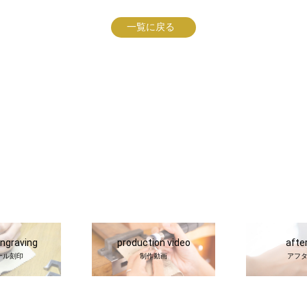
一覧に戻る
engraving
production video
afte
ナル刻印
制作動画
アフ