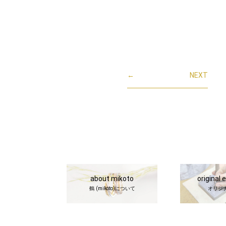
←
NEXT
about mikoto
original 
鶴 (mikoto)について
オリジ