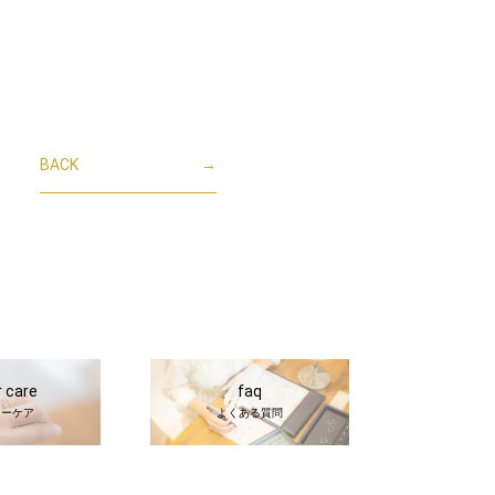
BACK
→
r care
faq
ターケア
よくある質問