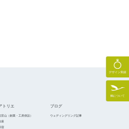
デザイン実績
鶴について
アトリエ
ブログ
代官山（創業・工房併設）
ウェディングリング記事
銀座
新宿