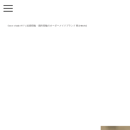
https://mikoto-jewelry.com/
toggle
navigation
Case study #17 | 結婚指輪・婚約指輪のオーダーメイドブランド 鶴 (mikoto)