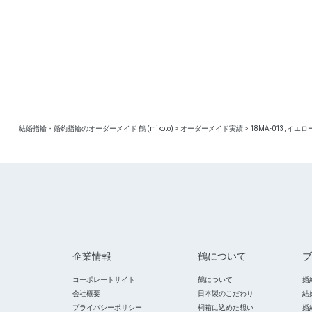
結婚指輪・婚約指輪のオーダーメイド 鶴 (mikoto)
>
オーダーメイド実績
>
18MA-013
,
イエロ
企業情報
鶴について
ブ
コーポレートサイト
鶴について
婚
会社概要
日本製のこだわり
結
プライバシーポリシー
桐箱に込めた想い
婚