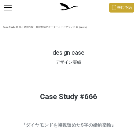
https://mikoto-jewelry.com/
toggle
来店予約
navigation
Case Study #666 | 結婚指輪・婚約指輪のオーダーメイドブランド 鶴 (mikoto)
design case
デザイン実績
Case Study #666
『ダイヤモンドを複数留めたS字の婚約指輪』