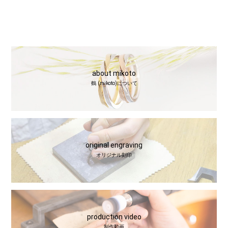
about mikoto
鶴 (mikoto)について
original engraving
オリジナル刻印
production video
制作動画