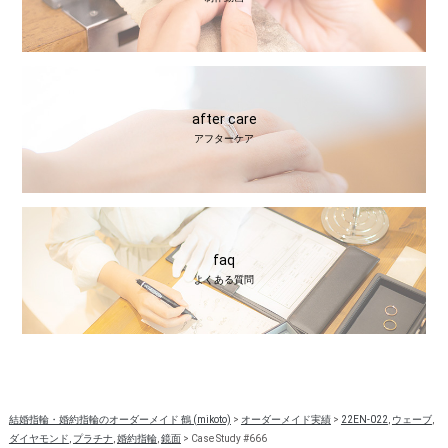
after care
アフターケア
faq
よくある質問
結婚指輪・婚約指輪のオーダーメイド 鶴 (mikoto)
>
オーダーメイド実績
>
22EN-022
,
ウェーブ
,
ダイヤモンド
,
プラチナ
,
婚約指輪
,
鏡面
>
Case Study #666