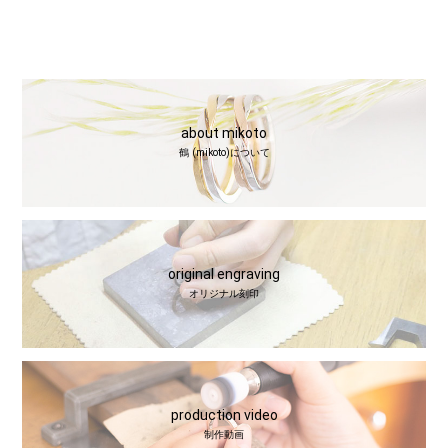
about mikoto
鶴 (mikoto)について
original engraving
オリジナル刻印
production video
制作動画