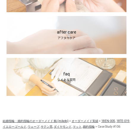
after care
アフターケア
faq
よくある質問
結婚指輪・婚約指輪のオーダーメイド 鶴 (mikoto)
>
オーダーメイド実績
>
18EN-005
,
18TE-019
,
イエローゴールド
,
ウェーブ
,
サテン荒
,
ダイヤモンド
,
マット
,
婚約指輪
>
Case Study #106