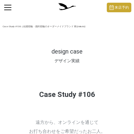
https://mikoto-jewelry.com/
toggle
来店予約
navigation
Case Study #106 | 結婚指輪・婚約指輪のオーダーメイドブランド 鶴 (mikoto)
design case
デザイン実績
Case Study #106
遠方から、オンラインを通じて
お打ち合わせをご希望だったお二人。