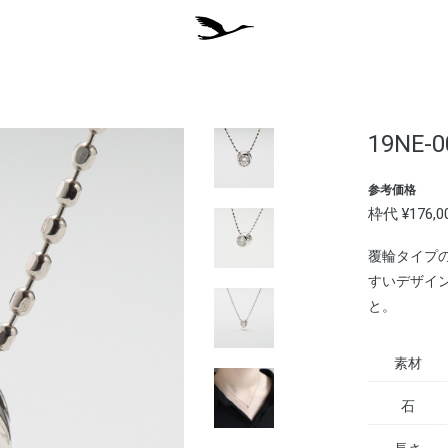
19NE-0
参考価格
枠代 ¥17
覆輪タイプ
すいデザイ
と。
素材
石