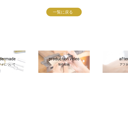
一覧に戻る
rdermade
production video
afte
イドについて
制作動画
アフ