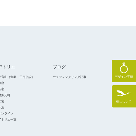
アトリエ
ブログ
デザイン実績
代官山（創業・工房併設）
ウェディングリング記事
銀座
新宿
横浜元町
大宮
鶴について
千葉
オンライン
アトリエ一覧