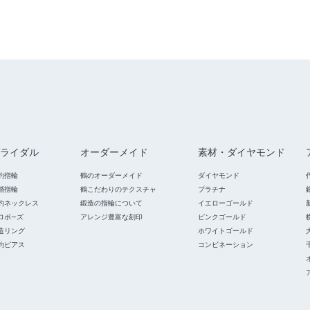
ライダル
オーダーメイド
素材・ダイヤモンド
約指輪
鶴のオーダーメイド
ダイヤモンド
婚指輪
鶴こだわりのテクスチャ
プラチナ
約ネックレス
鍛造の指輪について
イエローゴールド
ロポ―ズ
アレンジ豊富な刻印
ピンクゴールド
造リング
ホワイトゴールド
約ピアス
コンビネーション