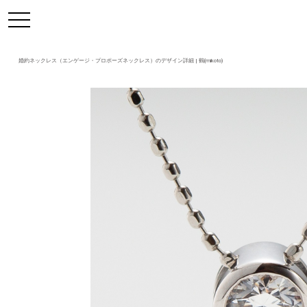
https://mikoto-jewelry.com/
toggle
navigation
婚約ネックレス（エンゲージ・プロポーズネックレス）のデザイン詳細 | 鶴(mikoto)