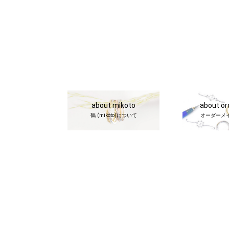
about mikoto
about o
鶴 (mikoto)について
オーダーメ