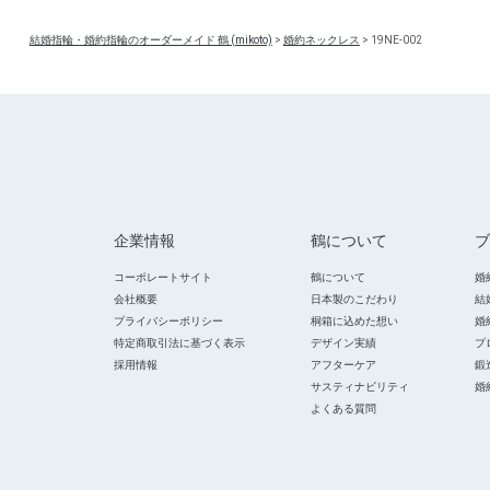
結婚指輪・婚約指輪のオーダーメイド 鶴 (mikoto)
>
婚約ネックレス
>
19NE-002
企業情報
鶴について
ブ
コーポレートサイト
鶴について
婚
会社概要
日本製のこだわり
結
プライバシーポリシー
桐箱に込めた想い
婚
特定商取引法に基づく表示
デザイン実績
プ
採用情報
アフターケア
鍛
サスティナビリティ
婚
よくある質問