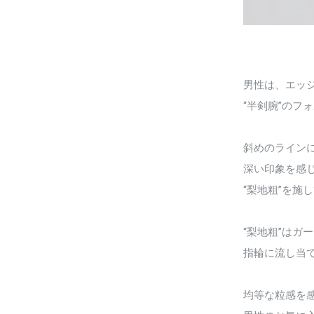
男性は、エッ
“半剣腕”のフ
斜めのライン
深い印象を感
“梨地粗”を施
“梨地粗”はガ
指輪に流し当
均等な粒感を