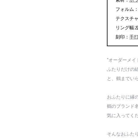
素材：
ホワ
フォルム
テクスチ
リング幅:左 
刻印：
手
“オーダーメイ
ふたりだけの結
と、鶴までい
おふたりに縁
鶴のブランド
気に入ってく
そんなおふた