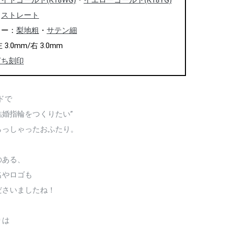
イトゴールド(K18WG)
・
イエローゴールド(K18YG)
：
ストレート
ャー：
梨地粗
・
サテン細
3.0mm/右 3.0mm
打ち刻印
ドで
婚指輪をつくりたい”
らっしゃったおふたり。
のある、
名やロゴも
ださいましたね！
りは