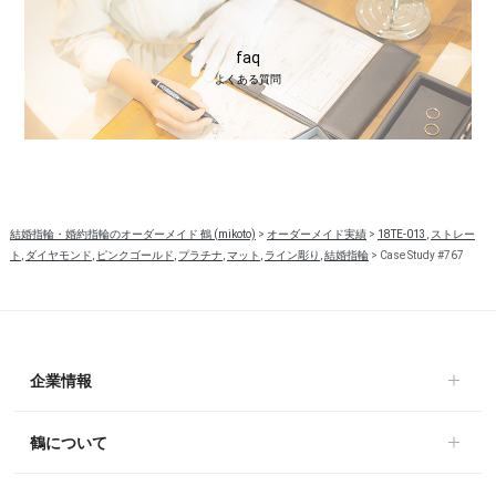
faq
よくある質問
結婚指輪・婚約指輪のオーダーメイド 鶴 (mikoto)
>
オーダーメイド実績
>
18TE-013
,
ストレー
ト
,
ダイヤモンド
,
ピンクゴールド
,
プラチナ
,
マット
,
ライン彫り
,
結婚指輪
>
Case Study #767
企業情報
鶴について