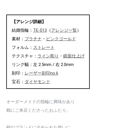
【アレンジ詳細】
結婚指輪：
TE-013
（
アレンジ一覧
）
素材：
プラチナ
・
ピンクゴールド
フォルム：
ストレート
テクスチャ：
ライン彫り
・
鏡面仕上げ
リング幅：左 2.5mm / 右 2.0mm
刻印：
レーザー刻印no.6
宝石：
ダイヤモンド
オーダーメイドの指輪に興味があり
鶴にご来店くださったおふたり。
鶴のブランドに込められた想いに