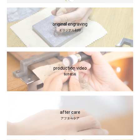
original engraving
オリジナル刻印
production video
制作動画
after care
アフターケア