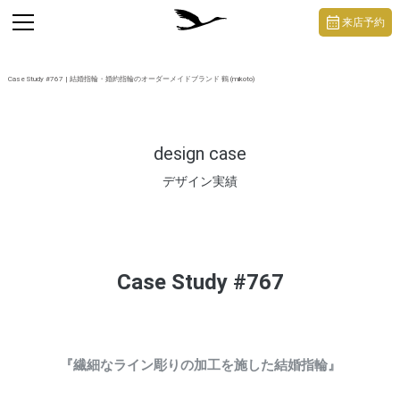
https://mikoto-jewelry.com/
toggle
来店予約
navigation
Case Study #767 | 結婚指輪・婚約指輪のオーダーメイドブランド 鶴 (mikoto)
design case
デザイン実績
Case Study #767
『繊細なライン彫りの加工を施した結婚指輪』