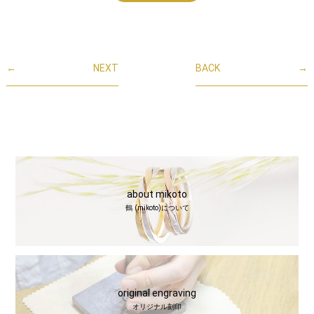
←
NEXT
BACK
→
about mikoto
鶴 (mikoto)について
original engraving
オリジナル刻印