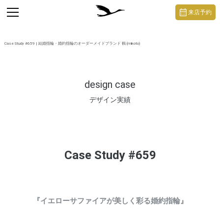
https://mikoto-jewelry.com/
toggle
来店予約
navigation
Case Study #659 | 結婚指輪・婚約指輪のオーダーメイドブランド 鶴 (mikoto)
design case
デザイン実績
Case Study #659
『イエローサファイアが美しく彩る婚約指輪』