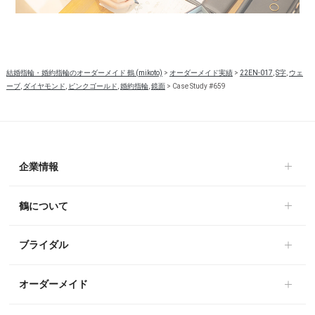
結婚指輪・婚約指輪のオーダーメイド 鶴 (mikoto)
>
オーダーメイド実績
>
22EN-017
,
S字
,
ウェ
ーブ
,
ダイヤモンド
,
ピンクゴールド
,
婚約指輪
,
鏡面
>
Case Study #659
企業情報
鶴について
ブライダル
オーダーメイド