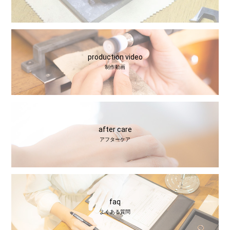
production video
制作動画
after care
アフターケア
faq
よくある質問