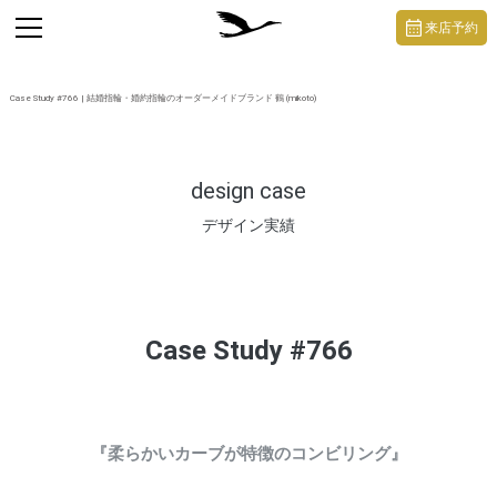
https://mikoto-jewelry.com/
toggle
来店予約
navigation
Case Study #766 | 結婚指輪・婚約指輪のオーダーメイドブランド 鶴 (mikoto)
design case
デザイン実績
Case Study #766
『柔らかいカーブが特徴のコンビリング』