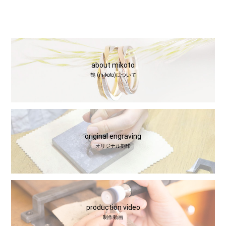
about mikoto
鶴 (mikoto)について
original engraving
オリジナル刻印
production video
制作動画