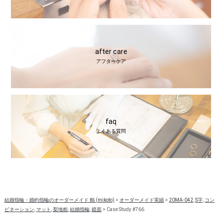
after care
アフターケア
faq
よくある質問
結婚指輪・婚約指輪のオーダーメイド 鶴 (mikoto)
>
オーダーメイド実績
>
20MA-042
,
S字
,
コン
ビネーション
,
マット
,
梨地粗
,
結婚指輪
,
鏡面
>
Case Study #766