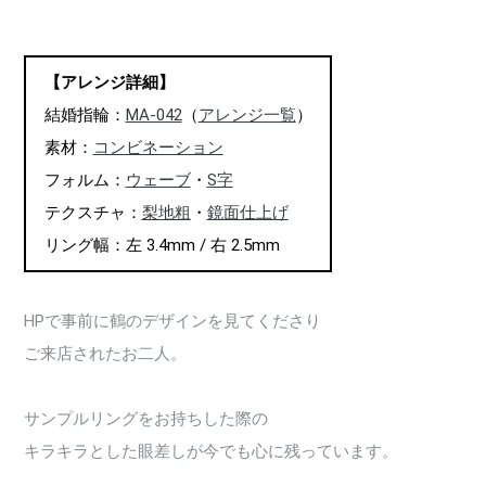
【アレンジ詳細】
結婚指輪：
MA-042
（
アレンジ一覧
）
素材：
コンビネーション
フォルム：
ウェーブ
・
S字
テクスチャ：
梨地粗
・
鏡面仕上げ
リング幅：左 3.4mm / 右 2.5mm
HPで事前に鶴のデザインを見てくださり
ご来店されたお二人。
サンプルリングをお持ちした際の
キラキラとした眼差しが今でも心に残っています。