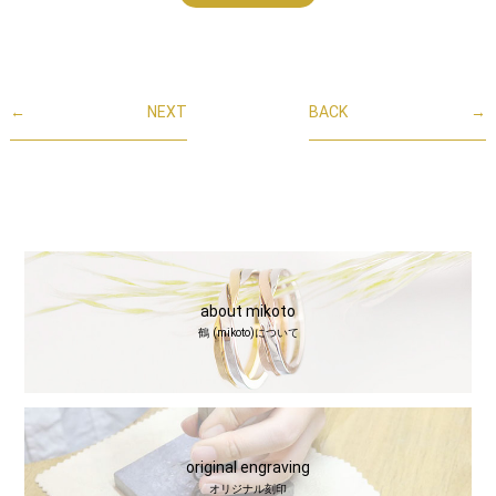
←
NEXT
BACK
→
about mikoto
鶴 (mikoto)について
original engraving
オリジナル刻印