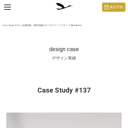
https://mikoto-jewelry.com/
toggle
来店予約
navigation
Case Study #137 | 結婚指輪・婚約指輪のオーダーメイドブランド 鶴 (mikoto)
design case
デザイン実績
Case Study #137