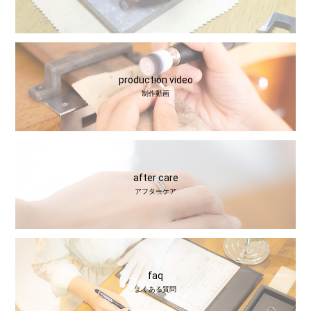
production video
制作動画
after care
アフターケア
faq
よくある質問