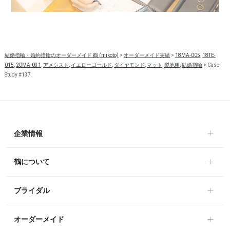
結婚指輪・婚約指輪のオーダーメイド 鶴 (mikoto)
>
オーダーメイド実績
>
18MA-005
,
18TE-
015
,
20MA-031
,
アメシスト
,
イエローゴールド
,
ダイヤモンド
,
マット
,
梨地粗
,
結婚指輪
>
Case
Study #137
企業情報
鶴について
ブライダル
オーダーメイド