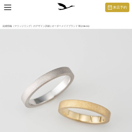
https://mikoto-jewelry.com/
toggle
来店予約
navigation
結婚指輪（マリッジリング）のデザイン詳細 | オーダーメイドブランド 鶴 (mikoto)