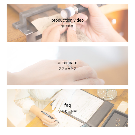
production video
制作動画
after care
アフターケア
faq
よくある質問