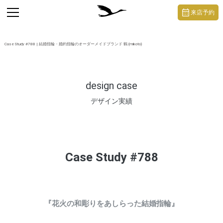
https://mikoto-jewelry.com/
toggle
来店予約
navigation
Case Study #788 | 結婚指輪・婚約指輪のオーダーメイドブランド 鶴 (mikoto)
design case
デザイン実績
Case Study #788
『花火の和彫りをあしらった結婚指輪』