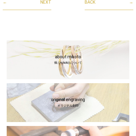
←
NEXT
BACK
→
about mikoto
鶴 (mikoto)について
original engraving
オリジナル刻印