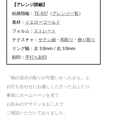
【アレンジ詳細】
結婚指輪：
TE-037
（
アレンジ一覧
）
素材：
イエローゴールド
フォルム：
ストレート
テクスチャ：
サテン細
・
和彫り
・
飾り彫り
リング幅：左 3.0mm / 右 3.0mm
刻印：
手打ち刻印
「鶴の花火の彫りが可愛いかったから」と
お打ち合わせにお越しくださったおふたり。
事前にホームページを見て、
お好みのデザインをお二人で
ご相談いただいておりました。