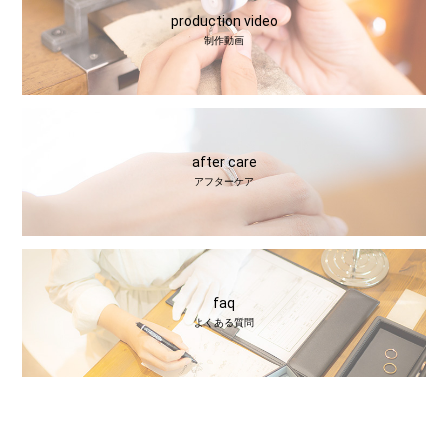
production video
制作動画
after care
アフターケア
faq
よくある質問