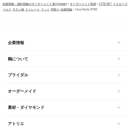
結婚指輪・婚約指輪のオーダーメイド 鶴 (mikoto)
>
オーダーメイド実績
>
21TE-037
,
イエローゴ
ールド
,
サテン細
,
ストレート
,
マット
,
和彫り
,
結婚指輪
>
Case Study #788
企業情報
鶴について
ブライダル
オーダーメイド
素材・ダイヤモンド
アトリエ