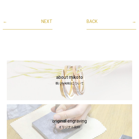
←
NEXT
BACK
→
about mikoto
鶴 (mikoto)について
original engraving
オリジナル刻印