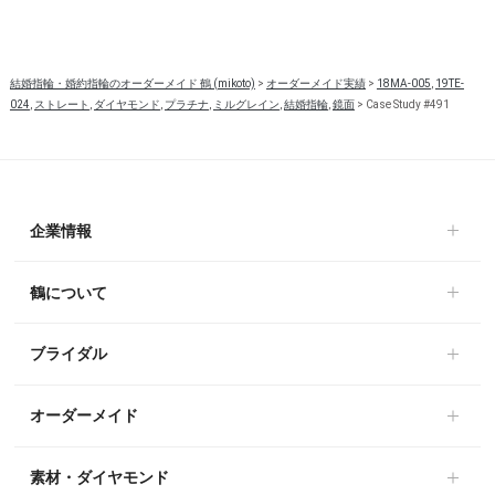
結婚指輪・婚約指輪のオーダーメイド 鶴 (mikoto)
>
オーダーメイド実績
>
18MA-005
,
19TE-
024
,
ストレート
,
ダイヤモンド
,
プラチナ
,
ミルグレイン
,
結婚指輪
,
鏡面
>
Case Study #491
企業情報
鶴について
ブライダル
オーダーメイド
素材・ダイヤモンド