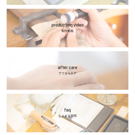
production video
制作動画
after care
アフターケア
faq
よくある質問