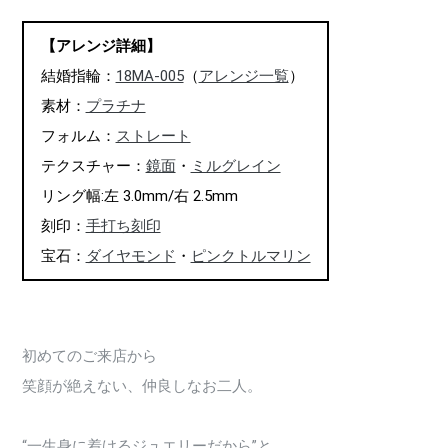
【アレンジ詳細】
結婚指輪：
18MA-005
（
アレンジ一覧
）
素材：
プラチナ
フォルム：
ストレート
テクスチャー：
鏡面
・
ミルグレイン
リング幅:左 3.0mm/右 2.5mm
刻印：
手打ち刻印
宝石：
ダイヤモンド
・
ピンクトルマリン
初めてのご来店から
笑顔が絶えない、仲良しなお二人。
“一生身に着けるジュエリーだから”と