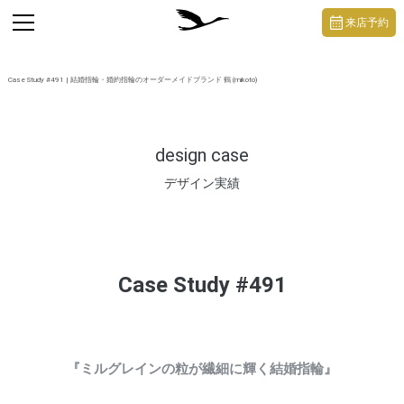
https://mikoto-jewelry.com/
toggle
来店予約
navigation
Case Study #491 | 結婚指輪・婚約指輪のオーダーメイドブランド 鶴 (mikoto)
design case
デザイン実績
Case Study #491
『ミルグレインの粒が繊細に輝く結婚指輪』