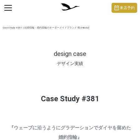
https://mikoto-jewelry.com/
toggle
来店予約
navigation
Case Study #381 | 結婚指輪・婚約指輪のオーダーメイドブランド 鶴 (mikoto)
design case
デザイン実績
Case Study #381
『ウェーブに沿うようにグラデーションでダイヤを留めた
婚約指輪』