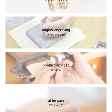
original engraving
オリジナル刻印
production video
制作動画
after care
アフターケア