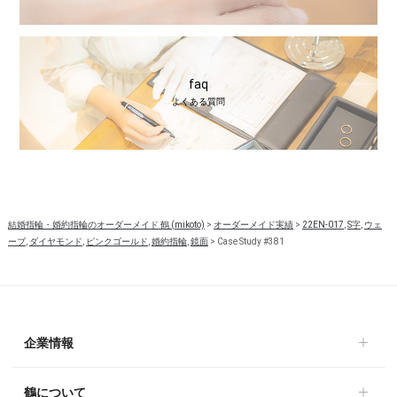
faq
よくある質問
結婚指輪・婚約指輪のオーダーメイド 鶴 (mikoto)
>
オーダーメイド実績
>
22EN-017
,
S字
,
ウェ
ーブ
,
ダイヤモンド
,
ピンクゴールド
,
婚約指輪
,
鏡面
>
Case Study #381
企業情報
鶴について