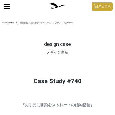
https://mikoto-jewelry.com/
toggle
来店予約
navigation
Case Study #740 | 結婚指輪・婚約指輪のオーダーメイドブランド 鶴 (mikoto)
design case
デザイン実績
Case Study #740
『お手元に馴染むストレートの婚約指輪』