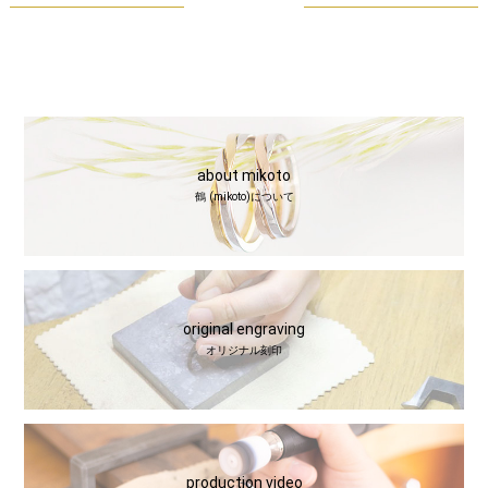
about mikoto
鶴 (mikoto)について
original engraving
オリジナル刻印
production video