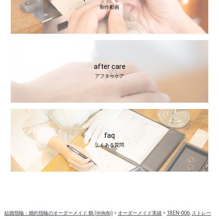
制作動画
after care
アフターケア
faq
よくある質問
結婚指輪・婚約指輪のオーダーメイド 鶴 (mikoto)
>
オーダーメイド実績
>
18EN-006
,
ストレー