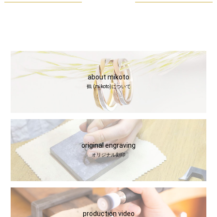
about mikoto
鶴 (mikoto)について
original engraving
オリジナル刻印
production video