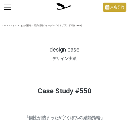
https://mikoto-jewelry.com/
toggle
来店予約
navigation
Case Study #550 | 結婚指輪・婚約指輪のオーダーメイドブランド 鶴 (mikoto)
design case
デザイン実績
Case Study #550
『個性が詰まったV字くぼみの結婚指輪』