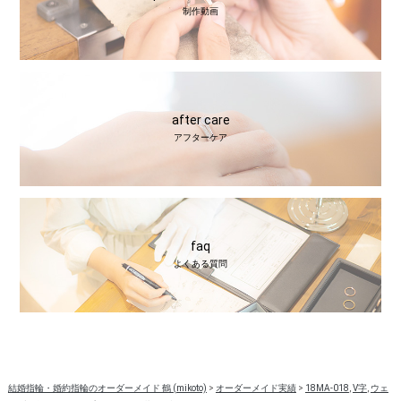
制作動画
after care
アフターケア
faq
よくある質問
結婚指輪・婚約指輪のオーダーメイド 鶴 (mikoto)
>
オーダーメイド実績
>
18MA-018
,
V字
,
ウェ