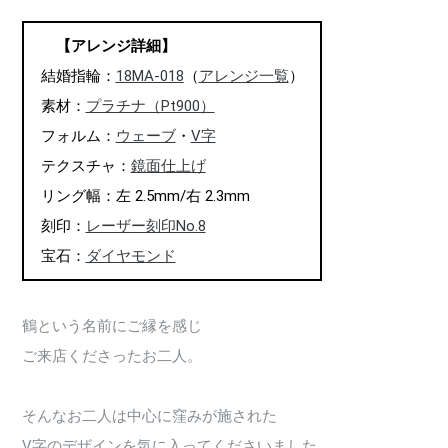
【アレンジ詳細】
結婚指輪：
18MA-018
（
アレンジ一覧
）
素材：
プラチナ（Pt900）
フォルム：
ウェーブ
・
V字
テクスチャ：
鏡面仕上げ
リング幅：左 2.5mm/右 2.3mm
刻印：
レーザー刻印No.8
宝石：
ダイヤモンド
鶴という名前にご縁を感じ
ご来店くださったお二人。
そんなお二人は中心に窪みが施された
V字のデザインを気に入ってくださいました。