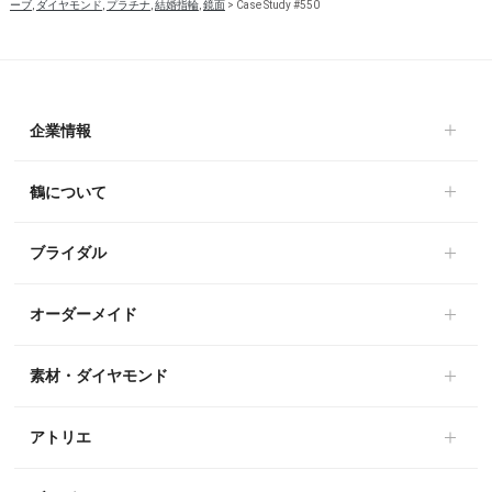
ーブ
,
ダイヤモンド
,
プラチナ
,
結婚指輪
,
鏡面
>
Case Study #550
企業情報
鶴について
ブライダル
オーダーメイド
素材・ダイヤモンド
アトリエ