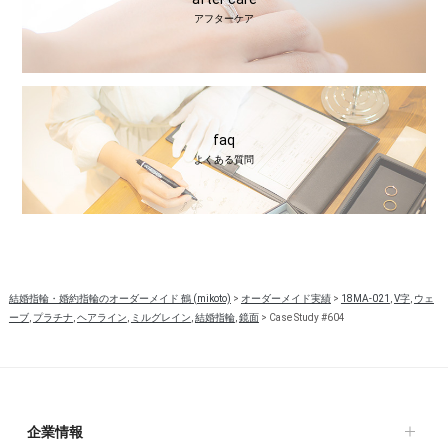
アフターケア
faq
よくある質問
結婚指輪・婚約指輪のオーダーメイド 鶴 (mikoto)
>
オーダーメイド実績
>
18MA-021
,
V字
,
ウェ
ーブ
,
プラチナ
,
ヘアライン
,
ミルグレイン
,
結婚指輪
,
鏡面
>
Case Study #604
企業情報