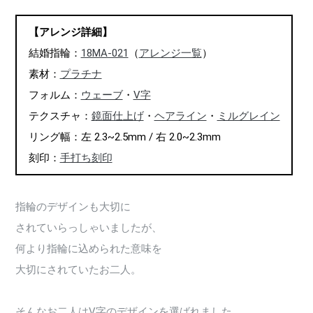
【アレンジ詳細】
結婚指輪：
18MA-021
（
アレンジ一覧
）
素材：
プラチナ
フォルム：
ウェーブ
・
V字
テクスチャ：
鏡面仕上げ
・
ヘアライン
・
ミルグレイン
リング幅：左 2.3~2.5mm / 右 2.0~2.3mm
刻印：
手打ち刻印
指輪のデザインも大切に
されていらっしゃいましたが、
何より指輪に込められた意味を
大切にされていたお二人。
そんなお二人はV字のデザインを選ばれました。