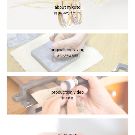
about mikoto
鶴 (mikoto)について
original engraving
オリジナル刻印
production video
制作動画
after care