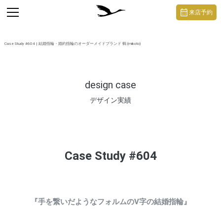
https://mikoto-jewelry.com/
toggle
来店予約
navigation
Case Study #604 | 結婚指輪・婚約指輪のオーダーメイドブランド 鶴 (mikoto)
design case
デザイン実績
Case Study #604
『手を繋いだようなフォルムのV字の結婚指輪』