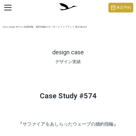
https://mikoto-jewelry.com/
toggle
来店予約
navigation
Case Study #574 | 結婚指輪・婚約指輪のオーダーメイドブランド 鶴 (mikoto)
design case
デザイン実績
Case Study #574
『サファイアをあしらったウェーブの婚約指輪』