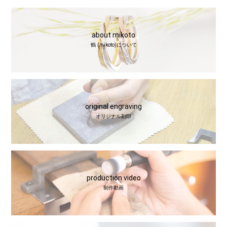
about mikoto
鶴 (mikoto)について
original engraving
オリジナル刻印
production video
制作動画