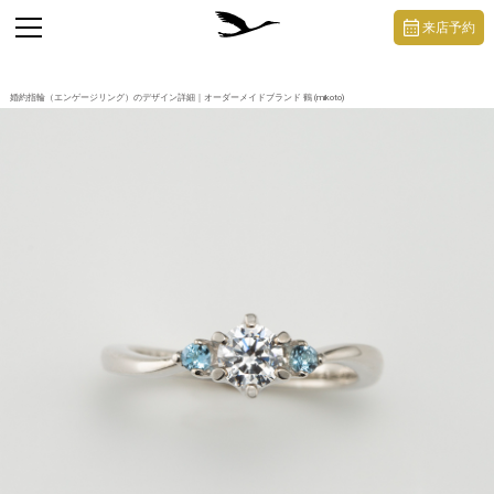
https://mikoto-jewelry.com/
toggle
来店予約
navigation
婚約指輪（エンゲージリング）のデザイン詳細｜オーダーメイドブランド 鶴 (mikoto)