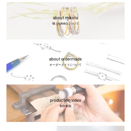
about mikoto
鶴 (mikoto)について
about ordermade
オーダーメイドについて
production video
制作動画