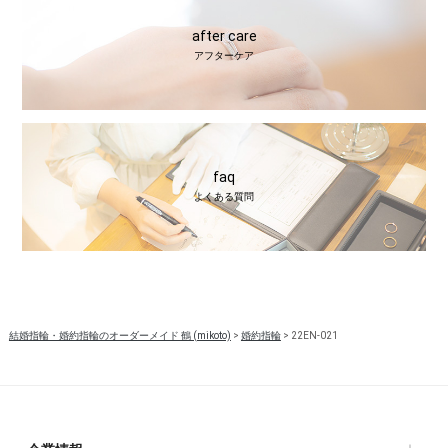
after care
アフターケア
faq
よくある質問
結婚指輪・婚約指輪のオーダーメイド 鶴 (mikoto)
>
婚約指輪
>
22EN-021