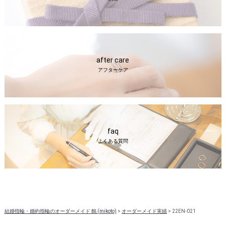
after care
アフターケア
faq
よくある質問
結婚指輪・婚約指輪のオーダーメイド 鶴 (mikoto)
>
オーダーメイド実績
>
22EN-021