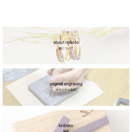
about mikoto
鶴について
original engraving
オリジナル刻印
kiribako
桐箱