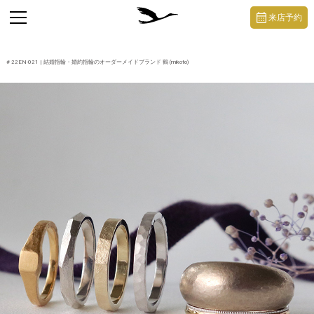
https://mikoto-jewelry.com/
toggle
来店予約
navigation
#
22EN-021
| 結婚指輪・婚約指輪のオーダーメイドブランド 鶴 (mikoto)