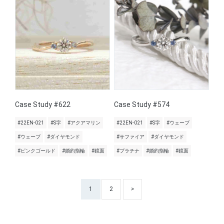
Case Study #622
Case Study #574
#22EN-021
#S字
#アクアマリン
#22EN-021
#S字
#ウェーブ
#ウェーブ
#ダイヤモンド
#サファイア
#ダイヤモンド
#ピンクゴールド
#婚約指輪
#鏡面
#プラチナ
#婚約指輪
#鏡面
1
2
>