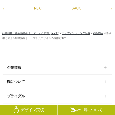
←
NEXT
BACK
→
結婚指輪・婚約指輪のオーダーメイド 鶴 (mikoto)
>
ウェディングリング記事
>
結婚指輪
>
指が
細く見える結婚指輪｜カーブしたデザインの特徴と魅力
企業情報
鶴について
ブライダル
鶴について
デザイン実績
オーダーメイド