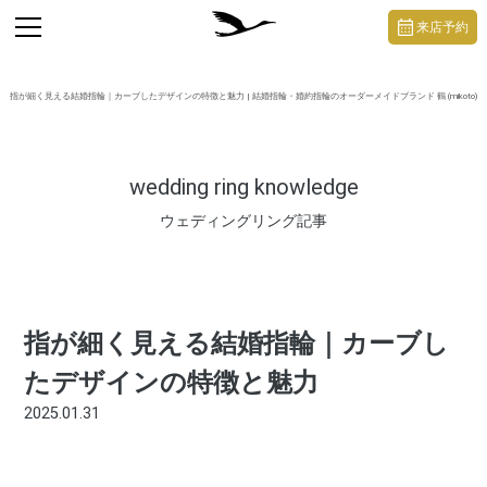
https://mikoto-jewelry.com/
toggle
来店予約
navigation
指が細く見える結婚指輪｜カーブしたデザインの特徴と魅力 | 結婚指輪・婚約指輪のオーダーメイドブランド 鶴 (mikoto)
wedding ring knowledge
ウェディングリング記事
指が細く見える結婚指輪｜カーブし
たデザインの特徴と魅力
2025.01.31