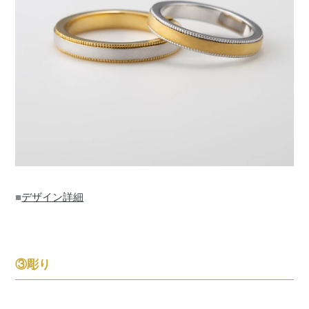
■
デザイン詳細
③彫り