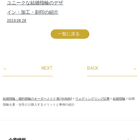
ユニークな結婚指輪のデザ
イン・加工・刻印の紹介
2024.08.28
一覧に戻る
←
NEXT
BACK
→
結婚指輪・婚約指輪のオーダーメイド 鶴 (mikoto)
>
ウェディングリング記事
>
結婚指輪
>
結婚
指輪を妻・女性だけ購入するメリットと事例の紹介