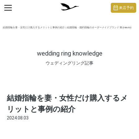
https://mikoto-jewelry.com/
toggle
来店予約
navigation
結婚指輪を妻・女性だけ購入するメリットと事例の紹介 | 結婚指輪・婚約指輪のオーダーメイドブランド 鶴 (mikoto)
wedding ring knowledge
ウェディングリング記事
結婚指輪を妻・女性だけ購入するメ
リットと事例の紹介
2024.08.03