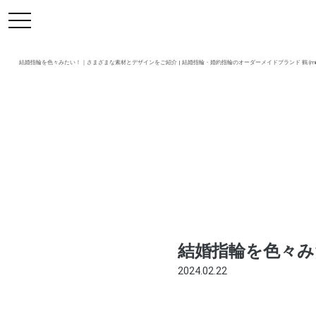
https://mikoto-jewelry.com/
toggle
navigation
結婚指輪を色々みたい！｜さまざまな素材とデザインをご紹介 | 結婚指輪・婚約指輪のオーダーメイドブランド 鶴 (miko
結婚指輪を色々
2024.02.22