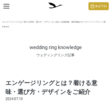
https://mikoto-jewelry.com/
toggle
来店予約
navigation
エンゲージリングとは？着ける意味・選び方・デザインをご紹介 | 結婚指輪・婚約指輪のオーダーメイドブランド 鶴
(mikoto)
wedding ring knowledge
ウェディングリング記事
エンゲージリングとは？着ける意
味・選び方・デザインをご紹介
2024.07.10