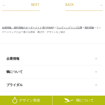
←
NEXT
BACK
→
結婚指輪・婚約指輪のオーダーメイド 鶴 (mikoto)
>
ウェディングリング記事
>
婚約指輪
>
エン
ゲージリングとは？着ける意味・選び方・デザインをご紹介
企業情報
鶴について
ブライダル
オーダーメイド
鶴について
デザイン実績