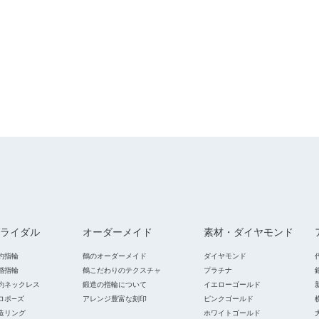
ライダル
オーダーメイド
素材・ダイヤモンド
約指輪
鶴のオーダーメイド
ダイヤモンド
婚指輪
鶴こだわりのテクスチャ
プラチナ
約ネックレス
鍛造の指輪について
イエローゴールド
ロポ―ズ
アレンジ豊富な刻印
ピンクゴールド
造リング
ホワイトゴールド