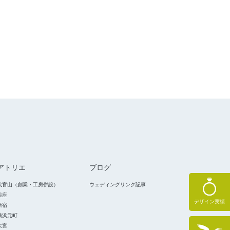
アトリエ
ブログ
代官山（創業・工房併設）
ウェディングリング記事
銀座
デザイン実績
新宿
横浜元町
大宮