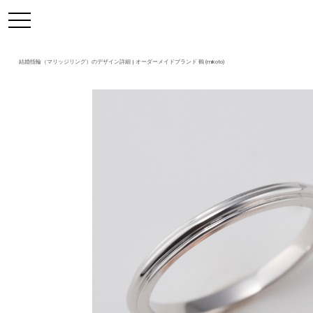
https://mikoto-jewelry.com/
toggle
navigation
結婚指輪（マリッジリング）のデザイン詳細 | オーダーメイドブランド 鶴 (mikoto)