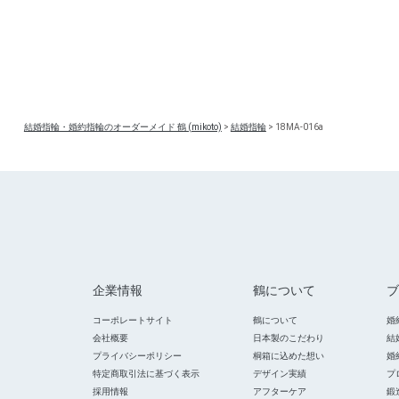
結婚指輪・婚約指輪のオーダーメイド 鶴 (mikoto)
>
結婚指輪
>
18MA-016a
企業情報
鶴について
ブ
コーポレートサイト
鶴について
婚
会社概要
日本製のこだわり
結
プライバシーポリシー
桐箱に込めた想い
婚
特定商取引法に基づく表示
デザイン実績
プ
採用情報
アフターケア
鍛