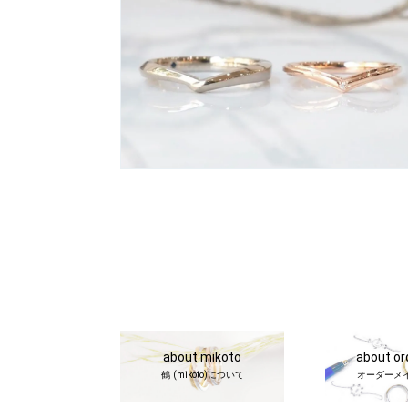
about mikoto
about o
鶴 (mikoto)について
オーダーメ