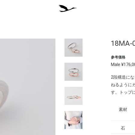
18MA-
参考価格
Male ¥176,
2段構造に
ねるように
す。トップ
素材
石