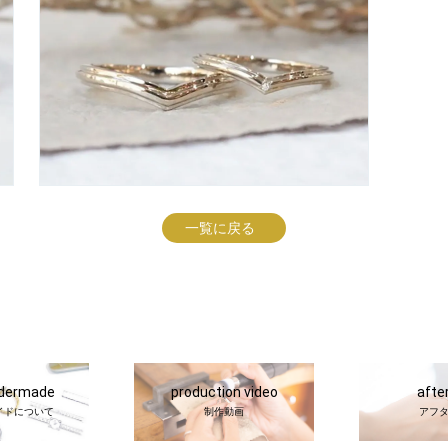
一覧に戻る
rdermade
production video
afte
イドについて
制作動画
アフ