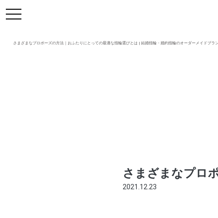
https://mikoto-jewelry.com/
toggle
navigation
さまざまなプロポーズの方法｜おふたりにとっての最適な指輪選びとは | 結婚指輪・婚約指輪のオーダーメイドブランド 鶴 (
さまざまなプロ
2021.12.23