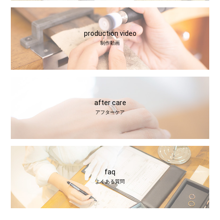
production video
制作動画
after care
アフターケア
faq
よくある質問