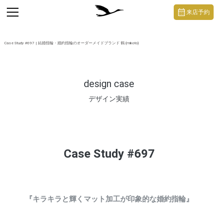
https://mikoto-jewelry.com/
toggle
来店予約
navigation
Case Study #697 | 結婚指輪・婚約指輪のオーダーメイドブランド 鶴 (mikoto)
design case
デザイン実績
Case Study #697
『キラキラと輝くマット加工が印象的な婚約指輪』