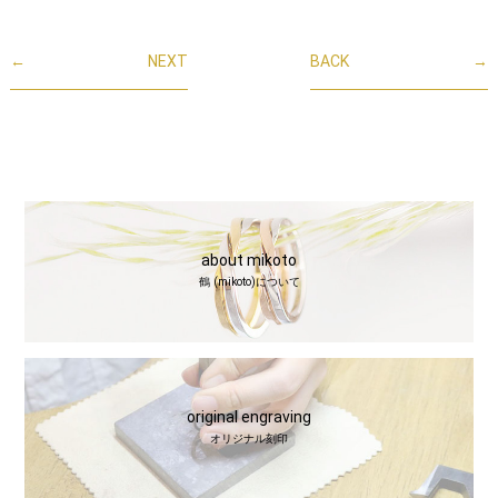
←
NEXT
BACK
→
about mikoto
鶴 (mikoto)について
original engraving
オリジナル刻印