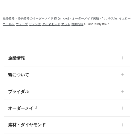
結婚指輪・婚約指輪のオーダーメイド 鶴 (mikoto)
>
オーダーメイド実績
>
18EN-005a
,
イエロー
ゴールド
,
ウェーブ
,
サテン荒
,
ダイヤモンド
,
マット
,
婚約指輪
>
Case Study #697
企業情報
鶴について
ブライダル
オーダーメイド
素材・ダイヤモンド