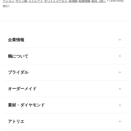
ーション
,
サテン細
,
ストレート
,
ホワイトゴールド
,
梨地細
,
結婚指輪
,
鎚目（錆）
>
Case Study
#851
企業情報
鶴について
ブライダル
オーダーメイド
素材・ダイヤモンド
アトリエ