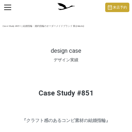
https://mikoto-jewelry.com/
toggle
来店予約
navigation
Case Study #851 | 結婚指輪・婚約指輪のオーダーメイドブランド 鶴 (mikoto)
design case
デザイン実績
Case Study #851
『クラフト感のあるコンビ素材の結婚指輪』