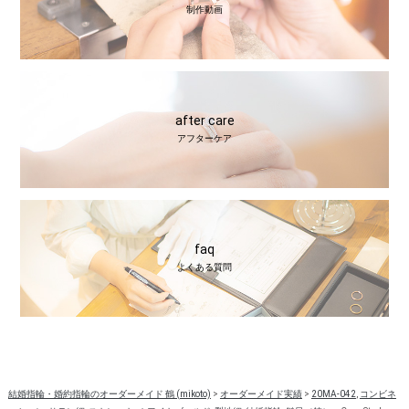
制作動画
after care
アフターケア
faq
よくある質問
結婚指輪・婚約指輪のオーダーメイド 鶴 (mikoto)
>
オーダーメイド実績
>
20MA-042
,
コンビネ