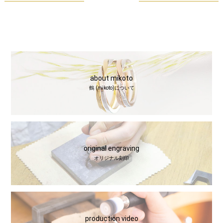
about mikoto
鶴 (mikoto)について
original engraving
オリジナル刻印
production video