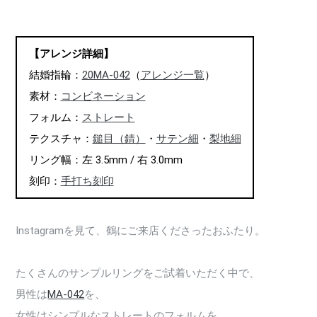
【アレンジ詳細】
結婚指輪：
20MA-042
（
アレンジ一覧
）
素材：
コンビネーション
フォルム：
ストレート
テクスチャ：
鎚目（錆）
・
サテン細
・
梨地細
リング幅：左 3.5mm / 右 3.0mm
刻印：
手打ち刻印
Instagramを見て、鶴にご来店くださったおふたり。
たくさんのサンプルリングをご試着いただく中で、
男性は
MA-042
を、
女性はシンプルなストレートのフォルムを