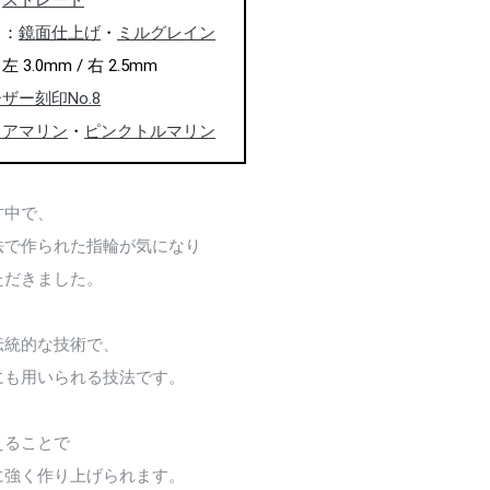
：
ストレート
ャ：
鏡面仕上げ
・
ミルグレイン
3.0mm / 右 2.5mm
ザー刻印No.8
クアマリン
・
ピンクトルマリン
す中で、
法で作られた指輪が気になり
ただきました。
伝統的な技術で、
にも用いられる技法です。
えることで
に強く作り上げられます。