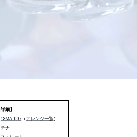
ジ詳細】
：
18MA-007
（
アレンジ一覧
）
ラチナ