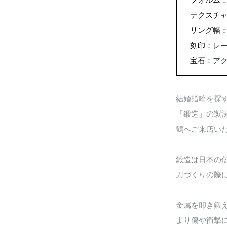
フォルム
テクスチ
リング幅：左 
刻印：
レー
宝石：
ア
結婚指輪を探
「鍛造」の製
鶴へご来店い
鍛造は日本の
刀づくりの際
金属を叩き鍛
より傷や衝撃