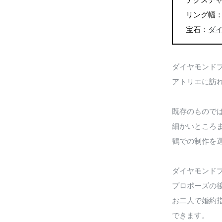
テクスチ
リング幅：1
宝石：
ダ
ダイヤモンド
アトリエに訪
既存のもので
細かいところ
鶴での制作を
ダイヤモンド
プロポーズの
お二人で婚約
できます。