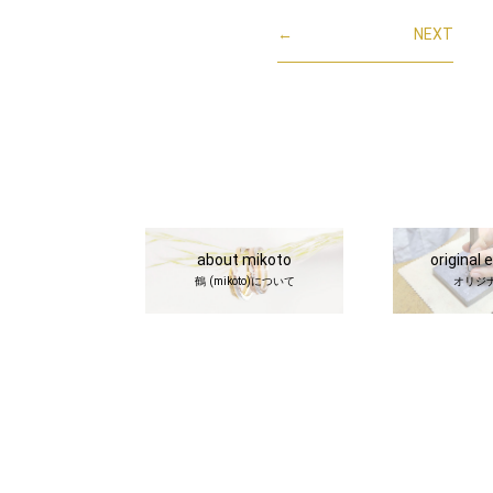
←
NEXT
about mikoto
original 
鶴 (mikoto)について
オリジ