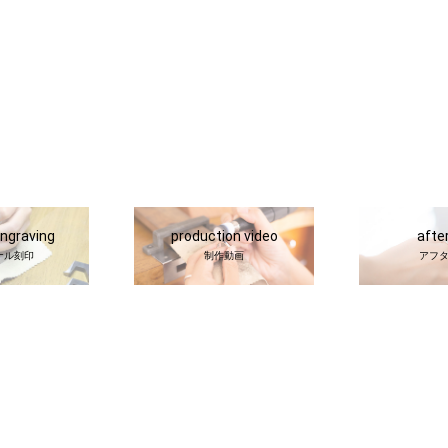
engraving
production video
afte
ナル刻印
制作動画
アフ