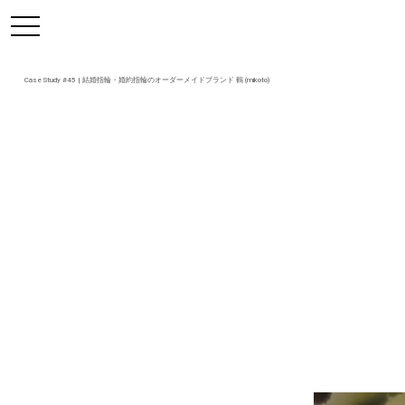
https://mikoto-jewelry.com/
toggle
navigation
Case Study #45 | 結婚指輪・婚約指輪のオーダーメイドブランド 鶴 (mikoto)