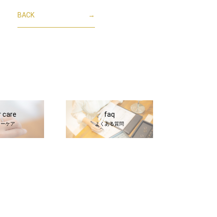
BACK
→
r care
faq
ターケア
よくある質問