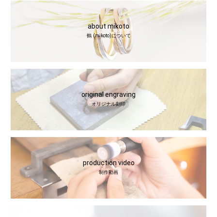
about mikoto
鶴 (mikoto)について
original engraving
オリジナル刻印
production video
制作動画