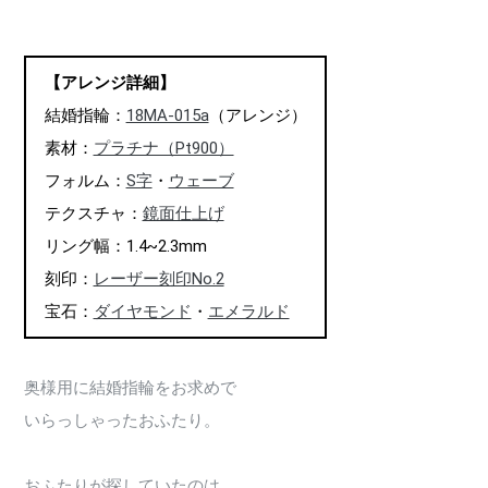
【アレンジ詳細】
結婚指輪：
18MA-015a
（アレンジ）
素材：
プラチナ（Pt900）
フォルム：
S字
・
ウェーブ
テクスチャ：
鏡面仕上げ
リング幅：1.4~2.3mm
刻印：
レーザー刻印No.2
宝石：
ダイヤモンド
・
エメラルド
奥様用に結婚指輪をお求めで
いらっしゃったおふたり。
おふたりが探していたのは、