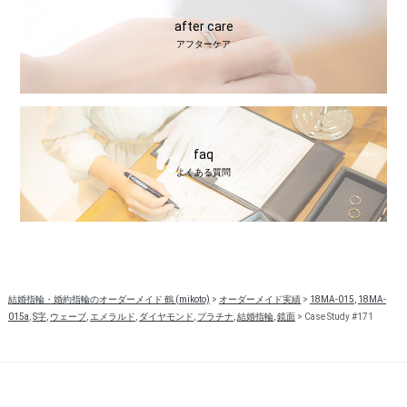
after care
アフターケア
faq
よくある質問
結婚指輪・婚約指輪のオーダーメイド 鶴 (mikoto)
>
オーダーメイド実績
>
18MA-015
,
18MA-
015a
,
S字
,
ウェーブ
,
エメラルド
,
ダイヤモンド
,
プラチナ
,
結婚指輪
,
鏡面
>
Case Study #171