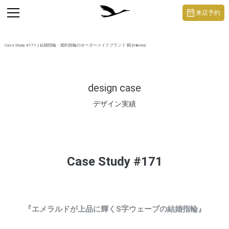
https://mikoto-jewelry.com/
toggle
来店予約
navigation
Case Study #171 | 結婚指輪・婚約指輪のオーダーメイドブランド 鶴 (mikoto)
design case
デザイン実績
Case Study #171
『エメラルドが上品に輝くS字ウェーブの結婚指輪』