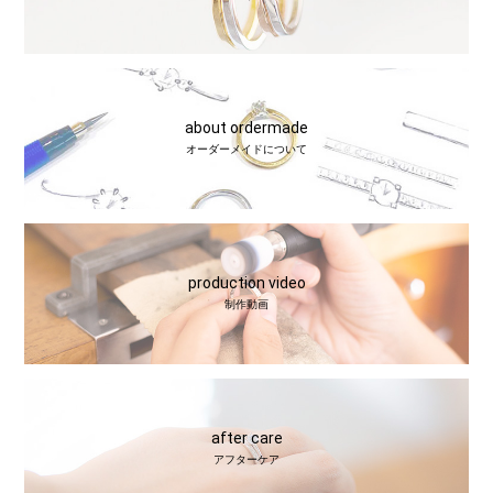
about ordermade
オーダーメイドについて
production video
制作動画
after care
アフターケア