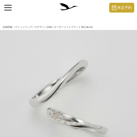
https://mikoto-jewelry.com/
toggle
来店予約
navigation
結婚指輪（マリッジリング）のデザイン詳細 | オーダーメイドブランド 鶴 (mikoto)