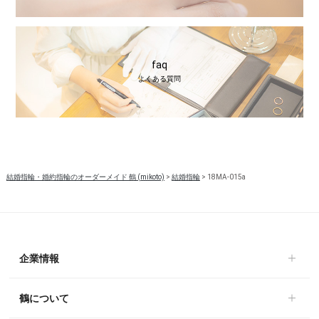
faq
よくある質問
結婚指輪・婚約指輪のオーダーメイド 鶴 (mikoto)
>
結婚指輪
>
18MA-015a
企業情報
鶴について