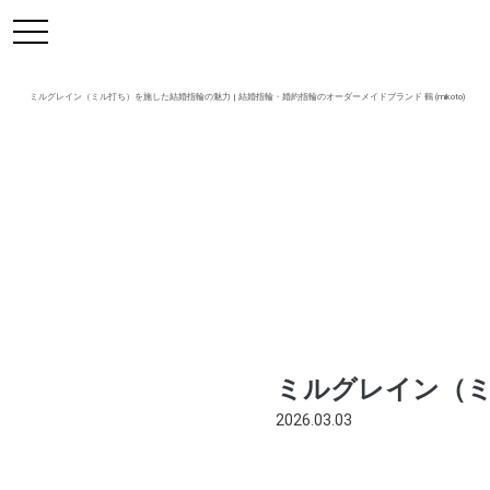
https://mikoto-jewelry.com/
toggle
navigation
ミルグレイン（ミル打ち）を施した結婚指輪の魅力 | 結婚指輪・婚約指輪のオーダーメイドブランド 鶴 (mikoto)
ミルグレイン（
2026.03.03