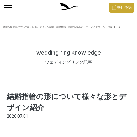
https://mikoto-jewelry.com/
toggle
来店予約
navigation
結婚指輪の形について様々な形とデザイン紹介 | 結婚指輪・婚約指輪のオーダーメイドブランド 鶴 (mikoto)
wedding ring knowledge
ウェディングリング記事
結婚指輪の形について様々な形とデ
ザイン紹介
2026.07.01