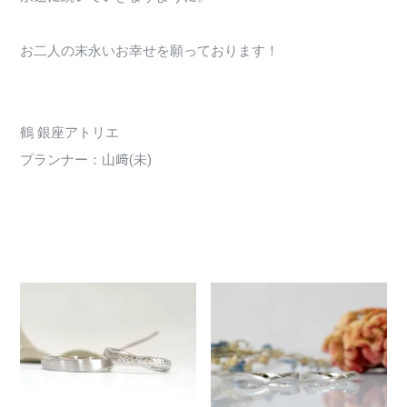
お二人の末永いお幸せを願っております！
鶴 銀座アトリエ
プランナー：山﨑(未)
3374