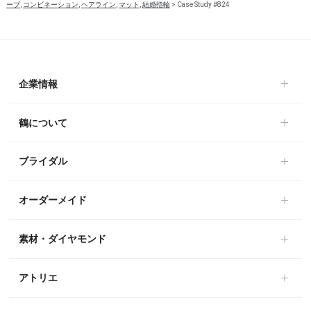
ーブ
,
コンビネーション
,
ヘアライン
,
マット
,
結婚指輪
>
Case Study #824
企業情報
鶴について
ブライダル
オーダーメイド
素材・ダイヤモンド
アトリエ