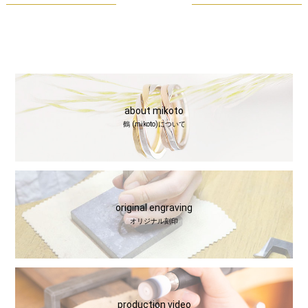
about mikoto
鶴 (mikoto)について
original engraving
オリジナル刻印
production video