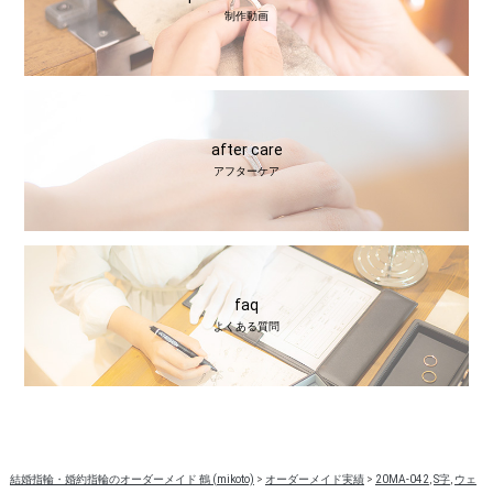
制作動画
after care
アフターケア
faq
よくある質問
結婚指輪・婚約指輪のオーダーメイド 鶴 (mikoto)
>
オーダーメイド実績
>
20MA-042
,
S字
,
ウェ