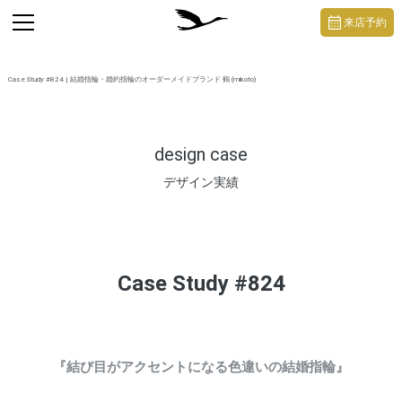
https://mikoto-jewelry.com/
toggle
来店予約
navigation
Case Study #824 | 結婚指輪・婚約指輪のオーダーメイドブランド 鶴 (mikoto)
design case
デザイン実績
Case Study #824
『結び目がアクセントになる色違いの結婚指輪』