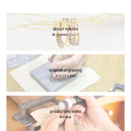
about mikoto
鶴 (mikoto)について
original engraving
オリジナル刻印
production video
制作動画