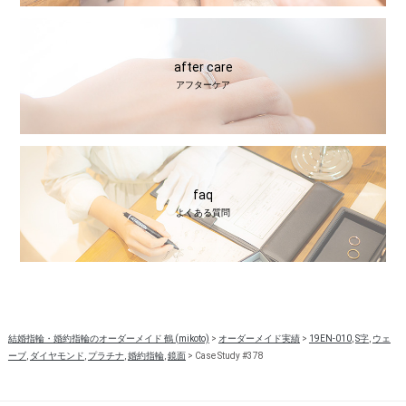
after care
アフターケア
faq
よくある質問
結婚指輪・婚約指輪のオーダーメイド 鶴 (mikoto)
>
オーダーメイド実績
>
19EN-010
,
S字
,
ウェ
ーブ
,
ダイヤモンド
,
プラチナ
,
婚約指輪
,
鏡面
>
Case Study #378