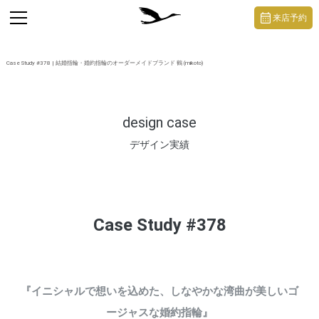
https://mikoto-jewelry.com/
toggle
来店予約
navigation
Case Study #378 | 結婚指輪・婚約指輪のオーダーメイドブランド 鶴 (mikoto)
design case
デザイン実績
Case Study #378
『イニシャルで想いを込めた、しなやかな湾曲が美しいゴ
ージャスな婚約指輪』