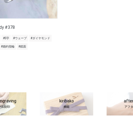
dy #378
#S字
#ウェーブ
#ダイヤモンド
#婚約指輪
#鏡面
engraving
kiribako
afte
ナル刻印
桐箱
アフ