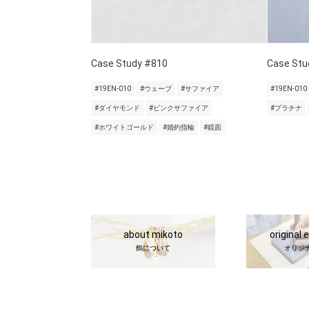
Case Study #810
Case Stu
#19EN-010
#ウェーブ
#サファイア
#19EN-010
#ダイヤモンド
#ピンクサファイア
#プラチナ
#ホワイトゴールド
#婚約指輪
#鏡面
about mikoto
original 
鶴について
オリジ