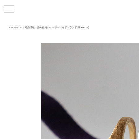
https://mikoto-jewelry.com/
toggle
navigation
#
19EN-010
| 結婚指輪・婚約指輪のオーダーメイドブランド 鶴 (mikoto)