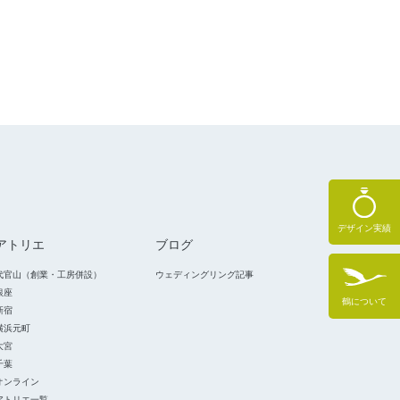
デザイン実績
アトリエ
ブログ
代官山（創業・工房併設）
ウェディングリング記事
銀座
鶴について
新宿
横浜元町
大宮
千葉
オンライン
アトリエ一覧