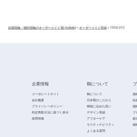
結婚指輪・婚約指輪のオーダーメイド 鶴 (mikoto)
>
オーダーメイド実績
>
19EN-010
企業情報
鶴について
ブ
コーポレートサイト
鶴について
婚
会社概要
日本製のこだわり
結
プライバシーポリシー
桐箱に込めた想い
婚
特定商取引法に基づく表示
デザイン実績
プ
採用情報
アフターケア
鍛
サスティナビリティ
婚
よくある質問