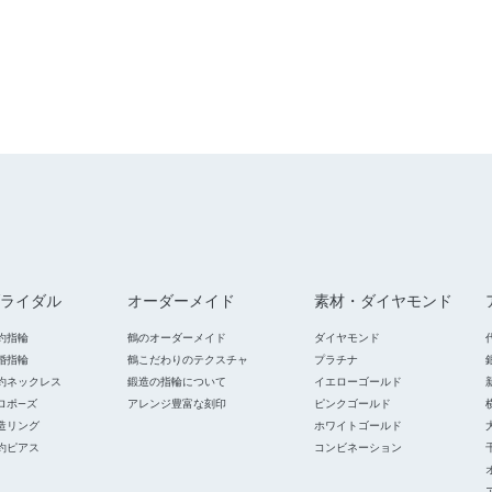
ライダル
オーダーメイド
素材・ダイヤモンド
約指輪
鶴のオーダーメイド
ダイヤモンド
婚指輪
鶴こだわりのテクスチャ
プラチナ
約ネックレス
鍛造の指輪について
イエローゴールド
ロポ―ズ
アレンジ豊富な刻印
ピンクゴールド
造リング
ホワイトゴールド
約ピアス
コンビネーション