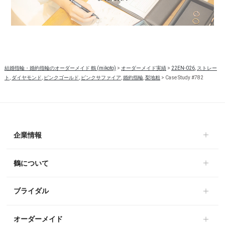
結婚指輪・婚約指輪のオーダーメイド 鶴 (mikoto)
>
オーダーメイド実績
>
22EN-026
,
ストレー
ト
,
ダイヤモンド
,
ピンクゴールド
,
ピンクサファイア
,
婚約指輪
,
梨地粗
>
Case Study #782
企業情報
鶴について
ブライダル
オーダーメイド