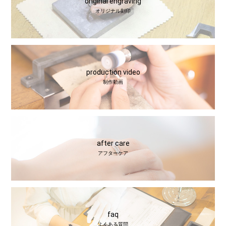
original engraving
オリジナル刻印
production video
制作動画
after care
アフターケア
faq
よくある質問