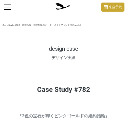
https://mikoto-jewelry.com/
toggle
来店予約
navigation
Case Study #782 | 結婚指輪・婚約指輪のオーダーメイドブランド 鶴 (mikoto)
design case
デザイン実績
Case Study #782
『2色の宝石が輝くピンクゴールドの婚約指輪』