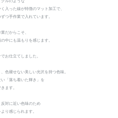
ィクルのような
かく入った線が特徴のマット加工で、
つずつ手作業で入れています。
作業だからこそ、
情の中にも温もりを感じます。
ナでお仕立てしました。
く、色褪せない美しい光沢を持つ色味。
ない「落ち着いた輝き」を
できます。
と反対に近い色味のため
をより感じられます。