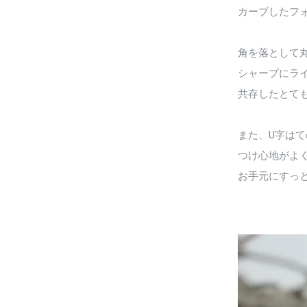
カーブしたフ
角を落として
シャープにラ
共存したとて
また、U字は
つけ心地がよ
お手元にすっ