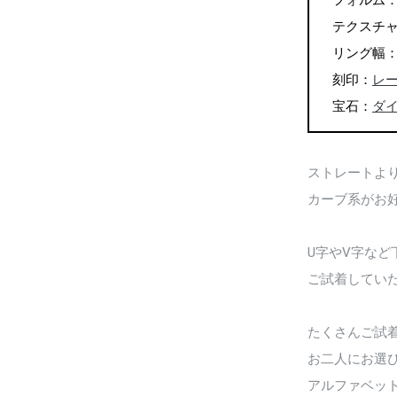
フォルム
テクスチ
リング幅：左 
刻印：
レー
宝石：
ダ
ストレートよ
カーブ系がお
U字やV字な
ご試着してい
たくさんご試
お二人にお選
アルファベッ