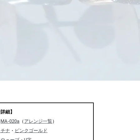
ジ詳細】
：
MA-020a
（
アレンジ一覧
）
ラチナ
・
ピンクゴールド