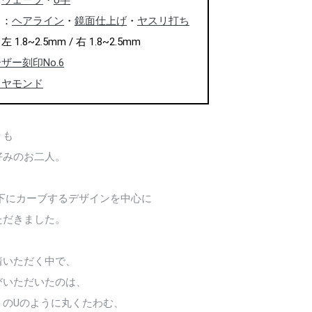
：
ウェーブ
・
U字
ャ：
ヘアライン
・
鏡面仕上げ
・
ヤスリ打ち
1.8~2.5mm / 右 1.8~2.5mm
ザー刻印No.6
イヤモンド
りも
好みのお二人。
ど下にカーブするデザインを中心に
ただきました。
着いただく中で、
びいただいたのは、
トのUのように丸くたわむ、