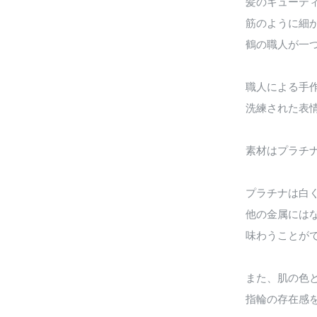
髪のキューテ
筋のように細
鶴の職人が一
職人による手
洗練された表
素材はプラチ
プラチナは白
他の金属には
味わうことが
また、肌の色
指輪の存在感