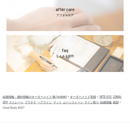
after care
アフターケア
faq
よくある質問
結婚指輪・婚約指輪のオーダーメイド 鶴 (mikoto)
>
オーダーメイド実績
>
18TE-013
,
20MA-
039
,
ストレート
,
プラチナ
,
ヘアライン
,
マット
,
ムーンストーン
,
ライン彫り
,
結婚指輪
,
鏡面
>
Case Study #387