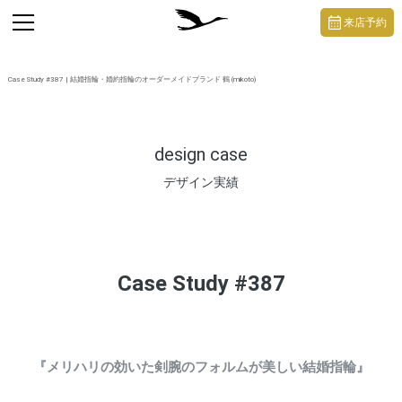
https://mikoto-jewelry.com/
toggle
来店予約
navigation
Case Study #387 | 結婚指輪・婚約指輪のオーダーメイドブランド 鶴 (mikoto)
design case
デザイン実績
Case Study #387
『メリハリの効いた剣腕のフォルムが美しい結婚指輪』