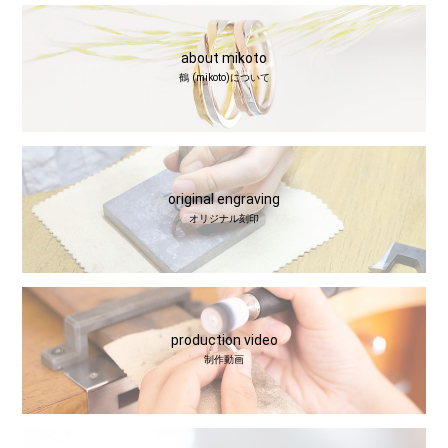
about mikoto
鶴 (mikoto)について
original engraving
オリジナル刻印
production video
制作動画