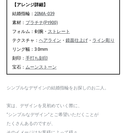
【アレンジ詳細】
結婚指輪：
20MA-039
素材：
プラチナ(Pt900)
フォルム：剣腕・
ストレート
テクスチャ：
ヘアライン
・
鏡面仕上げ
・
ライン彫り
リング幅：3.0mm
刻印：
手打ち刻印
宝石：
ムーンストーン
シンプルなデザインの結婚指輪をお探しのお二人。
実は、デザインを見初めていく際に、
“シンプルなデザイン”とご希望いただくことが
たくさんあるのですが、
そのイメージはお客様によって様々。