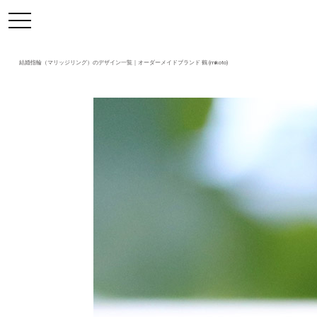
https://mikoto-jewelry.com/
toggle
navigation
結婚指輪（マリッジリング）のデザイン一覧｜オーダーメイドブランド 鶴 (mikoto)