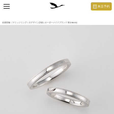
https://mikoto-jewelry.com/
toggle
来店予約
navigation
結婚指輪（マリッジリング）のデザイン詳細 | オーダーメイドブランド 鶴 (mikoto)