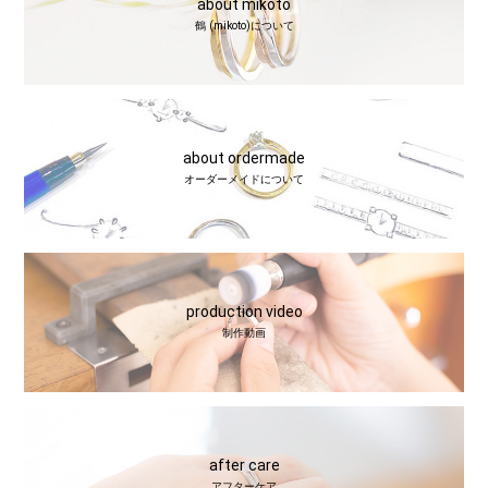
about mikoto
鶴 (mikoto)について
about ordermade
オーダーメイドについて
production video
制作動画
after care
アフターケア