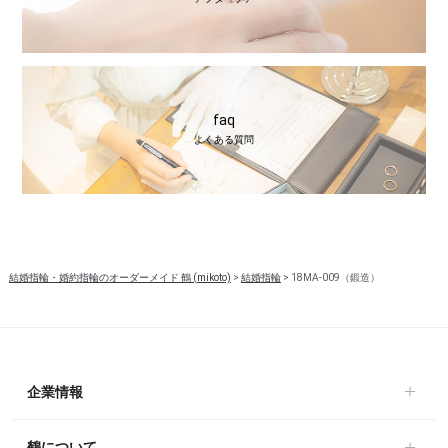
faq
よくある質問
結婚指輪・婚約指輪のオーダーメイド 鶴 (mikoto)
>
結婚指輪
>
18MA-009（鍛造）
企業情報
鶴について