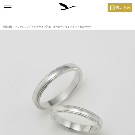
https://mikoto-jewelry.com/
toggle
来店予約
navigation
結婚指輪（マリッジリング）のデザイン詳細 | オーダーメイドブランド 鶴 (mikoto)