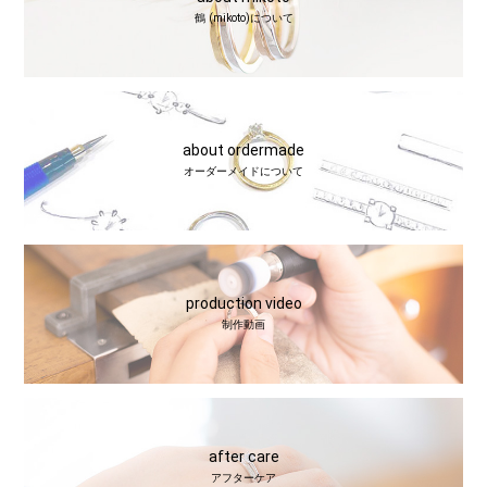
鶴 (mikoto)について
about ordermade
オーダーメイドについて
production video
制作動画
after care
アフターケア