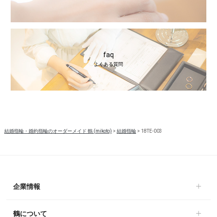
faq
よくある質問
結婚指輪・婚約指輪のオーダーメイド 鶴 (mikoto)
>
結婚指輪
>
18TE-003
企業情報
鶴について