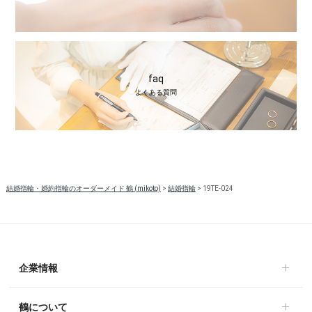
faq
よくある質問
結婚指輪・婚約指輪のオーダーメイド 鶴 (mikoto)
>
結婚指輪
>
19TE-024
企業情報
鶴について