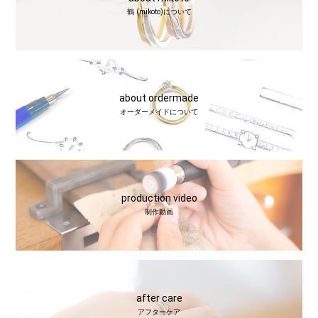
鶴 (mikoto)について
about ordermade
オーダーメイドについて
production video
制作動画
after care
アフターケア