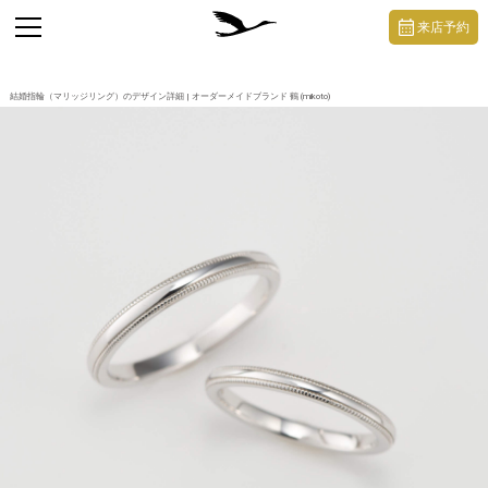
https://mikoto-jewelry.com/
toggle
来店予約
navigation
結婚指輪（マリッジリング）のデザイン詳細 | オーダーメイドブランド 鶴 (mikoto)