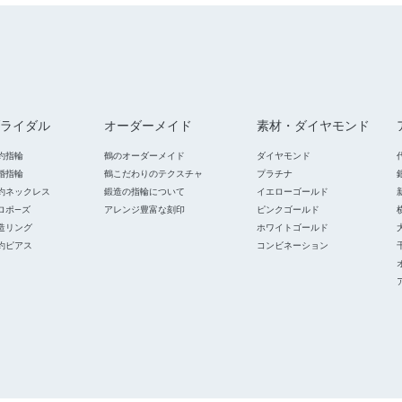
ライダル
オーダーメイド
素材・ダイヤモンド
約指輪
鶴のオーダーメイド
ダイヤモンド
婚指輪
鶴こだわりのテクスチャ
プラチナ
約ネックレス
鍛造の指輪について
イエローゴールド
ロポ―ズ
アレンジ豊富な刻印
ピンクゴールド
造リング
ホワイトゴールド
約ピアス
コンビネーション