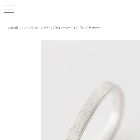
https://mikoto-jewelry.com/
toggle
navigation
結婚指輪（マリッジリング）のデザイン詳細 | オーダーメイドブランド 鶴 (mikoto)