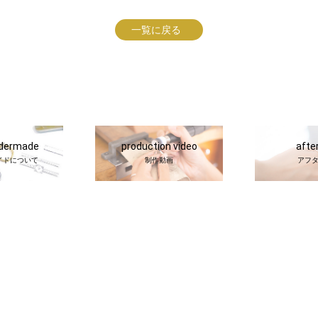
一覧に戻る
rdermade
production video
afte
イドについて
制作動画
アフ