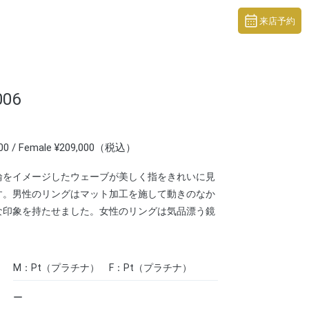
来店予約
006
000 / Female ¥209,000（税込）
輪をイメージしたウェーブが美しく指をきれいに見
す。男性のリングはマット加工を施して動きのなか
な印象を持たせました。女性のリングは気品漂う鏡
。
M：Pt（プラチナ） F：Pt（プラチナ）
ー