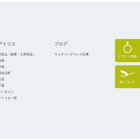
アトリエ
ブログ
代官山（創業・工房併設）
ウェディングリング記事
デザイン実績
銀座
新宿
横浜元町
大宮
鶴について
千葉
オンライン
アトリエ一覧